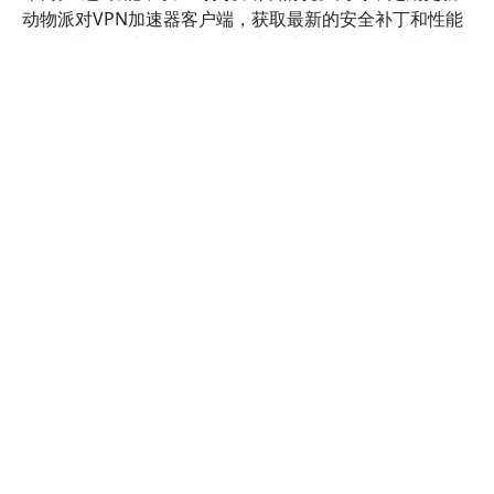
动物派对VPN加速器客户端，获取最新的安全补丁和性能
优化。部分用户还会选择在路由器上配置VPN，这样可以
确保家庭内所有设备都能享受到高速VPN服务，尤其适合
需要频繁回国或进行高清视频传输的用户。
最后，建议在连接VPN后，使用网络测速工具（如
Speedtest或Fast.com）检测实际速度，确保达到预期效
果。如发现速度不理想，可以尝试切换不同的服务器或调
整VPN设置。此外，关注动物派对VPN加速器的官方公告
和技术支持，及时获取最新的优化方案和维护通知，确保
VPN服务始终保持最佳状态，从而顺利实现回国目标。
使用动物派对VPN加速器回国时需要
注意的事项有哪些？
使用动物派对VPN加速器回国时，需特别注意网络安全与
合法性问题，以确保顺利且安全地实现连接。
在实际操作
过程中，了解相关注意事项可以帮助你避免不必要的风
险，提高连接稳定性。根据最新的行业报告和用户反馈，