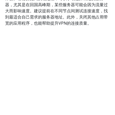
器，尤其是在回国高峰期，某些服务器可能会因为流量过
大而影响速度。建议提前在不同节点间测试连接速度，找
到最适合自己需求的服务器地址。此外，关闭其他占用带
宽的应用程序，也能帮助提升VPN的连接质量。
为了确保连接的安全性和稳定性，建议在使用VPN时启用
“自动重连”功能，以应对突发断线情况。同时，定期更新
动物派对VPN加速器客户端，获取最新的安全补丁和性能
优化。部分用户还会选择在路由器上配置VPN，这样可以
确保家庭内所有设备都能享受到高速VPN服务，尤其适合
需要频繁回国或进行高清视频传输的用户。
最后，建议在连接VPN后，使用网络测速工具（如
Speedtest或Fast.com）检测实际速度，确保达到预期效
果。如发现速度不理想，可以尝试切换不同的服务器或调
整VPN设置。此外，关注动物派对VPN加速器的官方公告
和技术支持，及时获取最新的优化方案和维护通知，确保
VPN服务始终保持最佳状态，从而顺利实现回国目标。