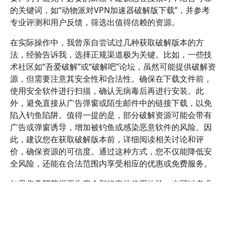
的关键词，如“动物派对VPN加速器破解版下载”，并参考
专业评测和用户反馈，筛选出值得信赖的资源。
在实际操作中，我曾亲自尝试过几种获取破解版本的方
法，经验告诉我，选择正规渠道极为关键。比如，一些技
术社区如“吾爱破解”或“破解吧”论坛，虽然可能提供破解资
源，但需要注意其安全性和合法性。确保在下载文件前，
使用安全软件进行扫描，确认无病毒后再进行安装。此
外，避免直接从广告弹窗或陌生邮件中的链接下载，以免
陷入钓鱼陷阱。值得一提的是，部分破解资源可能会带有
广告或弹窗诱导，增加被钓鱼或感染恶意软件的风险。因
此，建议您在获取破解版本前，详细阅读相关讨论和评
价，确保资源的可信度。通过这种方式，您不仅能降低安
全风险，还能在合法范围内享受相应的优惠或免费服务。
如果您希望获得更为安全和稳定的使用体验，也可以考虑
一些第三方提供的优惠方案或试用版本。许多VPN服务商
会不定期推出促销活动，为用户提供较低价格的正版授权
版本。虽然这不是破解，但它保证了软件的安全性和持续